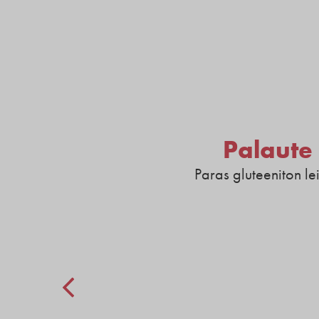
Palaute
n, ei
Paras gluteeniton le
ut ja
ilin
 Oli
eidän
 ja
joka