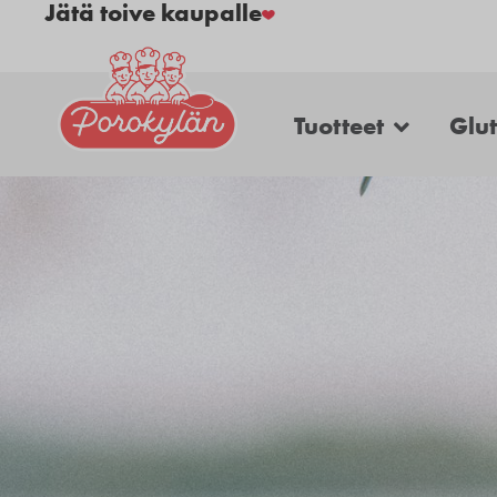
Jätä toive kaupalle
Tuotteet
Glu