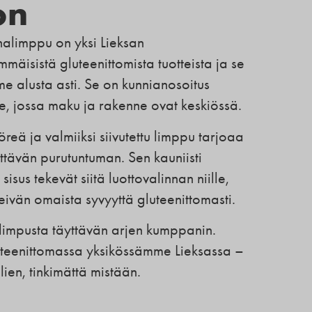
on
nalimppu on yksi Lieksan
mmäisistä gluteenittomista tuotteista ja se
e alusta asti. Se on kunnianosoitus
le, jossa maku ja rakenne ovat keskiössä.
öreä ja valmiiksi siivutettu limppu tarjoaa
ttävän purutuntuman. Sen kauniisti
isus tekevät siitä luottovalinnan niille,
eivän omaista syvyyttä gluteenittomasti.
alimpusta täyttävän arjen kumppanin.
teenittomassa yksikössämme Lieksassa –
ien, tinkimättä mistään.