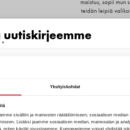
maistuu, sopii mun 
teidän leipiä valik
No ottakaa nämä 
a uutiskirjeemme
samalla tavalla. Ki
 *
jatk
mero
Yksityiskohdat
euraavista aihealueista kiinnostava
itä
mme sisällön ja mainosten räätälöimiseen, sosiaalisen median
iseen. Lisäksi jaamme sosiaalisen median, mainosalan ja analy
otteet
, miten käytät sivustoamme. Kumppanimme voivat yhdistää näitä t