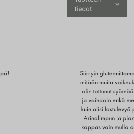
tiedot
ipä!
Siirryin gluteenittom
mitään muita vaikeuks
olin tottunut syömää
ja vaihdoin enkä me
kuin olisi lastulevyä
Arinalimpun ja pia
kappas vain mulla o