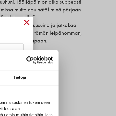
suuhuni. Täälläpäin on aika suppeasti
oimissa mutta nou hätä! minä pärjään
”näillä eväillä”.
kehut vaikka ruusuina ja jatkakaa
itos että osaatte tämän leipähomman,
akaa samaan tapaan.
Tietoja
t
 ominaisuuksien tukemiseen
tiikka-alan
ietoja muihin tietoihin, joita