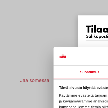
asti
ään
a
Tila
man,
Sähköposti
Puhelinnu
Suostumus
Tulosta sivu
Jaa somessa
Mitkä s
Tämä sivusto käyttää eväste
sinua?
Käytämme evästeitä tarjoama
ja kävijämäärämme analysoim
Uutuustu
kumppaneillemme tietoja siitä