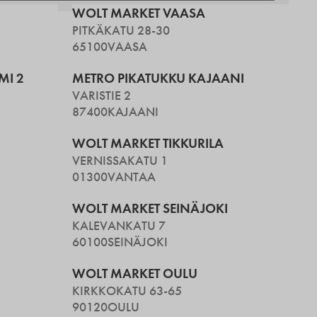
WOLT MARKET VAASA
PITKÄKATU 28-30
65100
VAASA
MI 2
METRO PIKATUKKU KAJAANI
VARISTIE 2
87400
KAJAANI
WOLT MARKET TIKKURILA
VERNISSAKATU 1
01300
VANTAA
WOLT MARKET SEINÄJOKI
KALEVANKATU 7
60100
SEINÄJOKI
WOLT MARKET OULU
KIRKKOKATU 63-65
90120
OULU