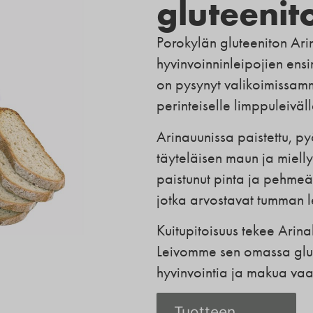
gluteenit
Porokylän gluteeniton Ari
hyvinvoinninleipojien ensi
on pysynyt valikoimissamm
perinteiselle limppuleiväl
Arinauunissa paistettu, py
täyteläisen maun ja mielly
paistunut pinta ja pehmeä s
jotka arvostavat tumman l
Kuitupitoisuus tekee Arin
Leivomme sen omassa glu
hyvinvointia ja makua vaal
Tuotteen