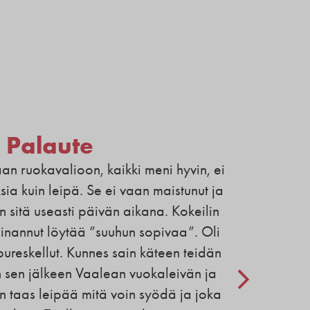
Palaute
aan ruokavalioon, kaikki meni hyvin, ei
ia kuin leipä. Se ei vaan maistunut ja
n sitä useasti päivän aikana. Kokeilin
inannut löytää ”suuhun sopivaa”. Oli
 pureskellut. Kunnes sain käteen teidän
n sen jälkeen Vaalean vuokaleivän ja
n taas leipää mitä voin syödä ja joka