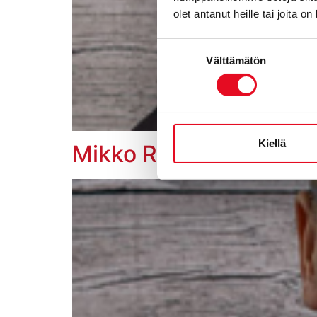
olet antanut heille tai joita o
Suostumuksen
Välttämätön
valinta
Kiellä
Mikko Ronkainen