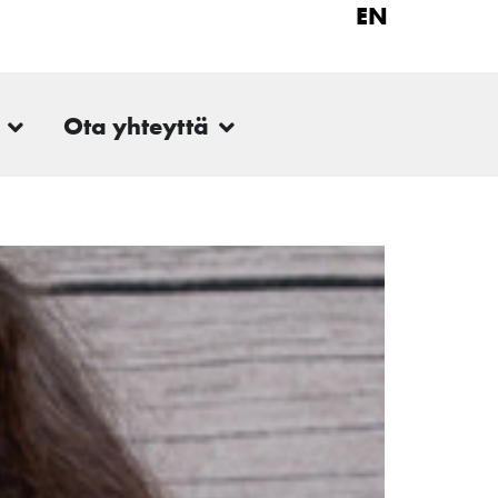
EN
Ota yhteyttä