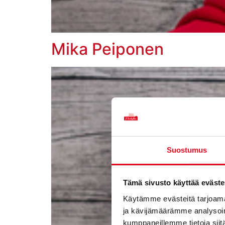
Mika Peiponen
Suostumus
Tämä sivusto käyttää eväste
Käytämme evästeitä tarjoama
ja kävijämäärämme analysoim
kumppaneillemme tietoja siitä