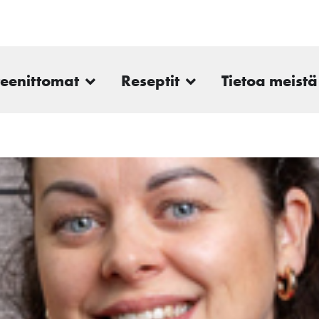
teenittomat
Reseptit
Tietoa meistä