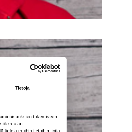
Tietoja
 ominaisuuksien tukemiseen
tiikka-alan
ietoja muihin tietoihin, joita